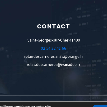
CONTACT
Saint-Georges-sur-Cher 41400
02 54 32 41 66
relaisdescarrieres.anais@orange.fr
relaisdescarrieres@wanadoo.fr
21 -
MENTIONS LÉGALES
-
POLITIQUE CONFIDENTIALITÉ
| SITE INTERNET RÉAL
eilleure expérience sur notre site.