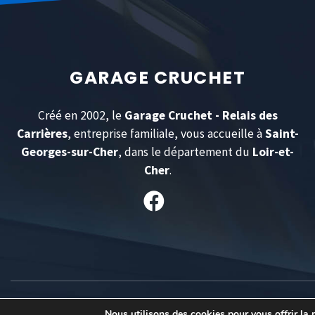
GARAGE CRUCHET
Créé en 2002, le
Garage Cruchet - Relais des
Carrières
, entreprise familiale, vous accueille à
Saint-
Georges-sur-Cher
, dans le département du
Loir-et-
Cher
.
COPYRIGHT © GARAGE CRUCHET 20
Nous utilisons des cookies pour vous offrir la m