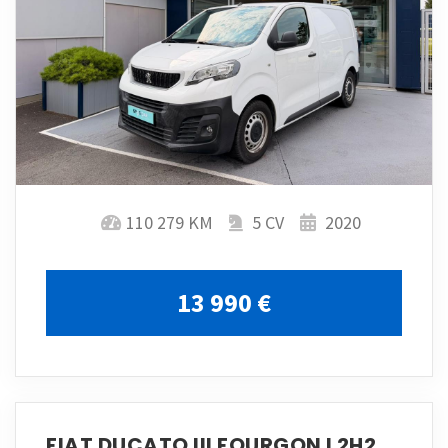
110 279 KM
5 CV
2020
13 990 €
FIAT DUCATO III FOURGON L2H2