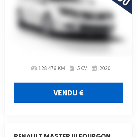
128 476 KM
5 CV
2020
VENDU €
RENAULT MASTER III FOURGON