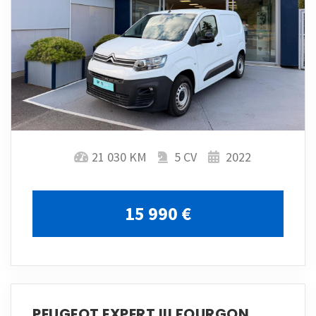
21 030 KM
5 CV
2022
15 990 €
PEUGEOT EXPERT III FOURGON