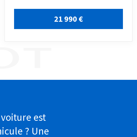
21 990 €
 voiture est
hicule ? Une