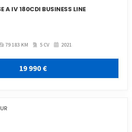
 A IV 180CDI BUSINESS LINE
79 183 KM
5 CV
2021
19 990 €
EUR