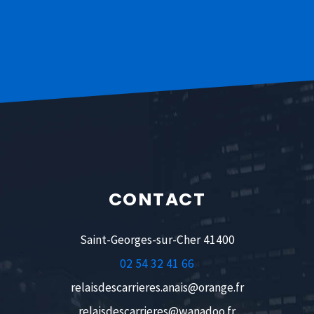
CONTACT
Saint-Georges-sur-Cher 41400
02 54 32 41 66
relaisdescarrieres.anais@orange.fr
relaisdescarrieres@wanadoo.fr