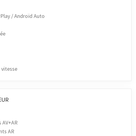
rPlay / Androïd Auto
lée
 vitesse
EUR
ts AV+AR
nts AR